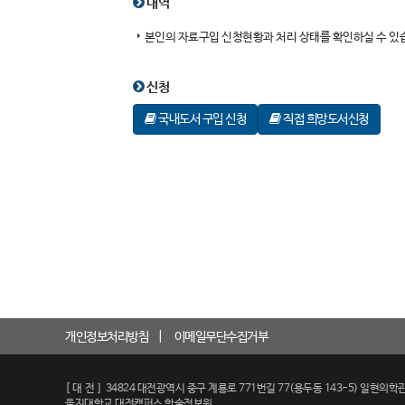
내역
본인의 자료구입 신청현황과 처리 상태를 확인하실 수 있
신청
국내도서 구입 신청
직접 희망도서신청
개인정보처리방침
이메일무단수집거부
[대전]
34824 대전광역시 중구 계룡로 771번길 77(용두동 143-5) 일현의학관
을지대학교 대전캠퍼스 학술정보원