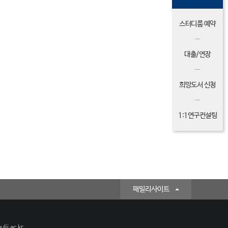
스터디룸 예약
대출/연장
희망도서 신청
1:1연구컨설팅
패밀리사이트
lji.ac.kr