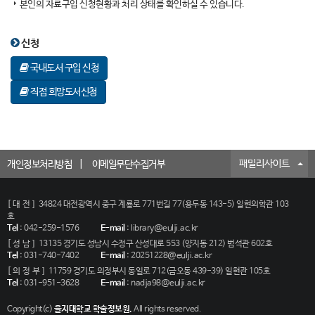
본인의 자료구입 신청현황과 처리 상태를 확인하실 수 있습니다.
신청
국내도서 구입 신청
직접 희망도서신청
패밀리사이트
개인정보처리방침
이메일무단수집거부
[대전]
34824 대전광역시 중구 계룡로 771번길 77(용두동 143-5) 일현의학관 103
호
Tel
:
042-259-1576
E-mail
:
library@eulji.ac.kr
[성남]
13135 경기도 성남시 수정구 산성대로 553 (양지동 212) 범석관 602호
Tel
:
031-740-7402
E-mail
:
20251228@eulji.ac.kr
[의정부]
11759 경기도 의정부시 동일로 712(금오동 439-39) 일현관 105호
Tel
:
031-951-3628
E-mail
:
nadja98@eulji.ac.kr
Copyright(c)
을지대학교 학술정보원.
All rights reserved.