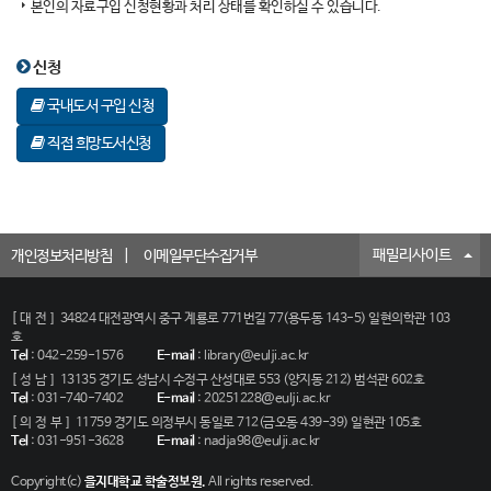
본인의 자료구입 신청현황과 처리 상태를 확인하실 수 있습니다.
신청
국내도서 구입 신청
직접 희망도서신청
패밀리사이트
개인정보처리방침
이메일무단수집거부
[대전]
34824 대전광역시 중구 계룡로 771번길 77(용두동 143-5) 일현의학관 103
호
Tel
:
042-259-1576
E-mail
:
library@eulji.ac.kr
[성남]
13135 경기도 성남시 수정구 산성대로 553 (양지동 212) 범석관 602호
Tel
:
031-740-7402
E-mail
:
20251228@eulji.ac.kr
[의정부]
11759 경기도 의정부시 동일로 712(금오동 439-39) 일현관 105호
Tel
:
031-951-3628
E-mail
:
nadja98@eulji.ac.kr
Copyright(c)
을지대학교 학술정보원.
All rights reserved.