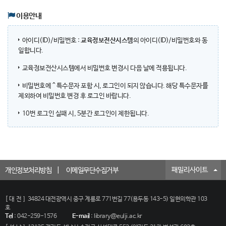
이용안내
아이디(ID)/비밀번호 :
교육정보전산시스템
의 아이디(ID)/비밀번호와 동
일합니다.
교육정보전산시스템에서 비밀번호 변경시 다음 날에 적용됩니다.
비밀번호에 ^ 특수문자 포함 시, 로그인이 되지 않습니다. 해당 특수문자를
제외하여 비밀번호 변경 후 로그인 바랍니다.
10번 로그인 실패 시, 5분간 로그인이 제한됩니다.
패밀리사이트
개인정보처리방침
이메일무단수집거부
[대전]
34824 대전광역시 중구 계룡로 771번길 77(용두동 143-5) 일현의학관 103
호
Tel
:
042-259-1576
E-mail
:
library@eulji.ac.kr