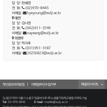
담 당 : 한혜영
전 화 :
(02)970-8445
이메일 :
hyeyoung@eulji.ac.kr
대전
담 당 : 김나영
전 화 :
(042)611-3749
이메일 :
nayeang@eulji.ac.kr
의정부
담 당 : 박지후
전 화 :
(031)951-3187
이메일 :
20250823@eulji.ac.kr
패밀리사이트
개인정보처리방침
이메일무단수집거부
[노원] 01830 서울시 노원구 한글비석로 68 노원을지대학교병원 의학도서실
Tel
:
02-970-8445
E-mail
:
medlib@eulji.ac.kr