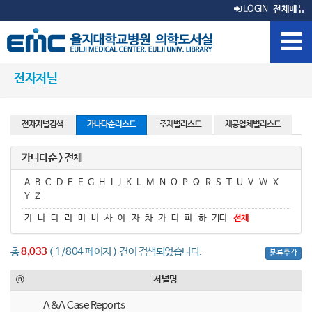
LOGIN
전체메뉴
전자저널
전자저널검색
가나다순리스트
주제별리스트
제공업체별리스트
가나다순 > 전체
A
B
C
D
E
F
G
H
I
J
K
L
M
N
O
P
Q
R
S
T
U
V
W
X
Y
Z
가
나
다
라
마
바
사
아
자
차
카
타
파
하
기타
전체
총
8,033
( 1/804 페이지 ) 건이 검색되었습니다.
분류추가
ⓝ
저널명
A&A Case Reports