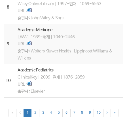
Wiley Online Library | 1997-현재 | 1069-6563
8
URL :
출판사 :
John Wiley & Sons
Academic Medicine
LWW | 1989-현재 | 1040-2446
9
URL :
출판사 :
Wolters Kluwer Health _ Lippincott Williams &
Wilkins
Academic Pediatrics
ClinicalKey | 2009-현재 | 1876-2859
10
URL :
출판사 :
Elsevier
«
<
1
2
3
4
5
6
7
8
9
10
>
»