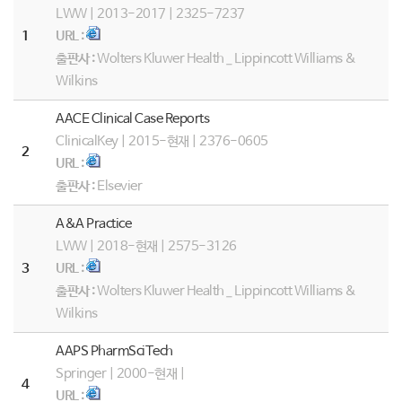
LWW | 2013-2017 | 2325-7237
1
URL :
출판사 :
Wolters Kluwer Health _ Lippincott Williams &
Wilkins
AACE Clinical Case Reports
ClinicalKey | 2015-현재 | 2376-0605
2
URL :
출판사 :
Elsevier
A&A Practice
LWW | 2018-현재 | 2575-3126
3
URL :
출판사 :
Wolters Kluwer Health _ Lippincott Williams &
Wilkins
AAPS PharmSciTech
Springer | 2000-현재 |
4
URL :