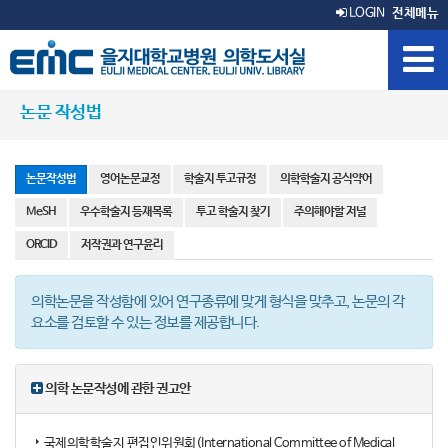
LOGIN
전체메뉴
논문 작성법
논문작성법
영어논문교정
학술지 투고규정
의학학술지 공식약어
MeSH
우수학술지 등재목록
투고 학술지 찾기
주의해야할 저널
ORCID
저작권과 연구윤리
의학논문을 작성함에 있어 연구종류에 맞게 형식을 맞추고, 논문의 각
요소를 검토할 수 있는 정보를 제공합니다.
의학 논문작성에 관한 권고안
국제의학학술지 편집인위원회(International Committee of Medical