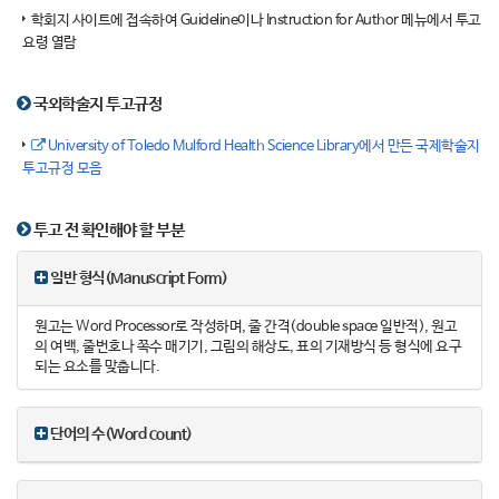
학회지 사이트에 접속하여 Guideline이나 Instruction for Author 메뉴에서 투고
요령 열람
국외학술지 투고규정
University of Toledo Mulford Health Science Library에서 만든 국제학술지
투고규정 모음
투고 전 확인해야 할 부분
일반 형식(Manuscript Form)
원고는 Word Processor로 작성하며, 줄 간격(double space 일반적), 원고
의 여백, 줄번호나 쪽수 매기기, 그림의 해상도, 표의 기재방식 등 형식에 요구
되는 요소를 맞춥니다.
단어의 수(Word count)