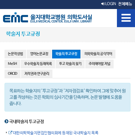
LOGIN
전체메뉴
학술지 투고규정
논문작성법
영어논문교정
학술지 투고규정
의학학술지 공식약어
MeSH
우수학술지 등재목록
투고 학술지 찾기
주의해야할 저널
ORCID
저작권과 연구윤리
목표하는 학술지의 ‘투고규정‘과 ‘저자점검표‘ 확인하여 그에 맞추어 원
고를 작성하는 것은 학회의 심사기간을 단축하며, 논문 발행에 도움을
줍니다.
국내학술지 투고규정
대한의학학술지편집인협의회에 등재된 국내학술지 목록