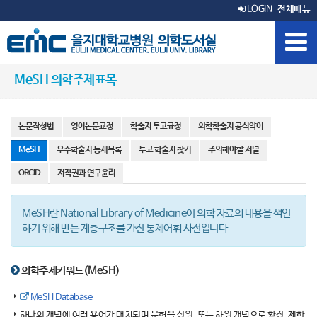
LOGIN
전체메뉴
MeSH 의학주제표목
논문작성법
영어논문교정
학술지 투고규정
의학학술지 공식약어
MeSH
우수학술지 등재목록
투고 학술지 찾기
주의해야할 저널
ORCID
저작권과 연구윤리
MeSH란 National Library of Medicine이 의학 자료의 내용을 색인
하기 위해 만든 계층구조를 가진 통제어휘 사전입니다.
의학주제키워드(MeSH)
MeSH Database
하나의 개념에 여러 용어가 대치되며 문헌을 상위, 또는 하위 개념으로 확장, 제한