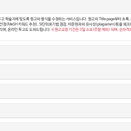
ce)은 투고 학술지에 맞도록 원고의 형식을 수정하는 서비스입니다. 원고의 Title page부터 
(MeSH 키워드 추천), SI단위표기법 점검, 타문헌과의 유사성(plagiarism)등을
리며, 온라인 투고도 도와드립니다.
※원고교정 기간은 3일 소요(주말 제외) 되며, 순차적