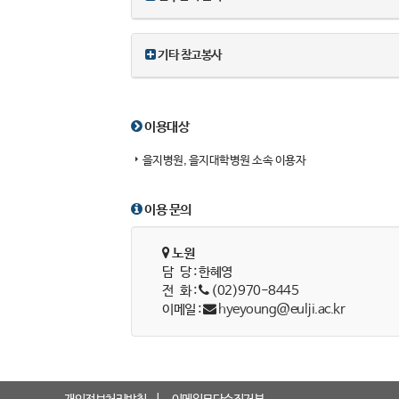
기타 참고봉사
이용대상
을지병원, 을지대학병원 소속 이용자
이용 문의
노원
담 당 : 한혜영
전 화 :
(02)970-8445
이메일 :
hyeyoung@eulji.ac.kr