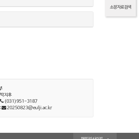
소장자료검색
부
: 박지후
:
(031)951-3187
:
20250823@eulji.ac.kr
패밀리사이트