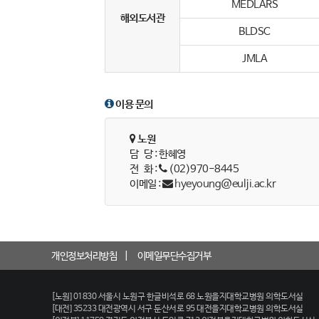
MEDLARS
해외도서관
BLDSC
JMLA
이용 문의
노원
담 당 : 한혜영
전 화 :
(02)970-8445
이메일 :
hyeyoung@eulji.ac.kr
개인정보처리방침
이메일무단수집거부
[노원] 01830 서울시 노원구 한글비석로 68 노원을지대학교병원 의학도서실
[대전] 35233 대전광역시 서구 둔산서로 95 대전을지대학교병원 의학도서실