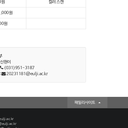
0원
컬러 스캔
,000원
00원
부
: 신현이
:
(031)951-3187
:
20231181@eulji.ac.kr
패밀리사이트
lji.ac.kr
eulji.ac.kr