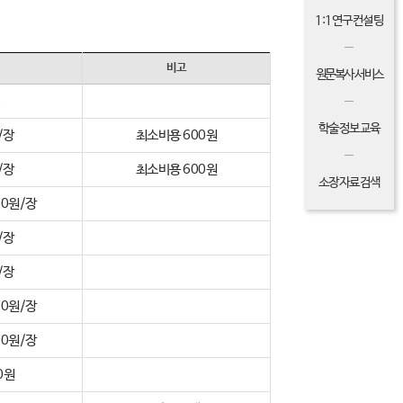
1:1연구컨설팅
비고
원문복사 서비스
학술정보교육
/장
최소비용 600원
/장
최소비용 600원
소장자료검색
50원/장
/장
/장
70원/장
70원/장
0원