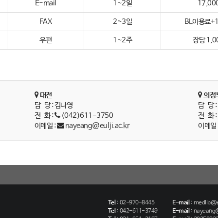
E-mail
1~2일
17,00
FAX
2~3일
BL이용료+1
우편
1~2주
장당 1,0
대전
의정
담 당 : 김나영
담 당 
전 화 :
(042)611-3750
전 화 
이메일 :
nayeang@eulji.ac.kr
이메일 
Tel
:
02-970-8445
E-mail
:
medlib@eu
Tel
:
042-611-3749
E-mail
:
nayeang@