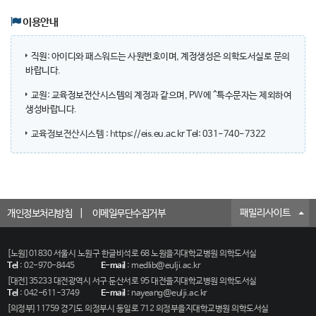
이용안내
직원: 아이디와 패스워드는 사원번호이며, 계정생성은 의학도서실로 문의
바랍니다.
교원: 교육정보전산시스템의 계정과 같으며, PW에 ^특수문자는 제외하여
생성바랍니다.
교육정보전산시스템 : https://eis.eu.ac.kr
Tel: 031-740-7322
패밀리사이트
개인정보처리방침
이메일무단수집거부
[노원] 01830 서울시 노원구 한글비석로 68 노원을지대학교병원 의학도서실
Tel
:
02-970-8445
E-mail
:
medlib@eulji.ac.kr
[대전] 35233 대전광역시 서구 둔산서로 95 대전을지대학교병원 의학도서실
Tel
:
042-611-3749
E-mail
:
nayeang@eulji.ac.kr
[의정부] 11759 경기도 의정부시 동일로 712 의정부을지대학교병원 의학도서실