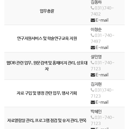
김동하
031)740-
업무총괄
7402
E-mail
이창순
031-740-
연구지원서비스 및 학술연구교육 지원
7497
E-mail
설민영
웹DB 관련 업무, 원문검색 및 홈페이지 관리, 상호대
031-740-
차
7123
E-mail
김지현
031)740-
자료 구입 및 행정 관련 업무, 행사 기획
7123
E-mail
박혜인
031-740-
자료열람실 관리, 프로그램 점검 및 유지 관리, 편목
7123