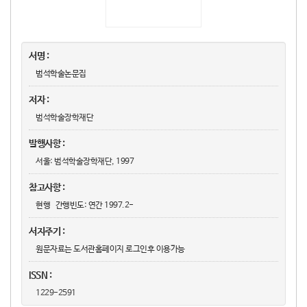
서명 :
범석학술논문집
저자 :
범석학술장학재단
발행사항 :
서울:
범석학술장학재단,
1997
참고사항 :
현행 간행빈도: 연간 1997.2-
서지주기 :
원문자료는 도서관홈페이지 로그인후 이용가능
ISSN :
1229-2591