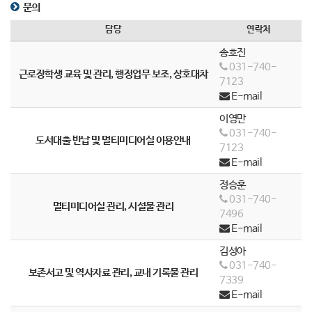
문의
담당
연락처
송호진
031-740-
근로장학생 교육 및 관리, 행정업무 보조, 상호대차
7123
E-mail
이영만
031-740-
도서대출 반납 및 멀티미디어실 이용안내
7123
E-mail
정승훈
031-740-
멀티미디어실 관리, 시설물 관리
7496
E-mail
김성아
031-740-
보존서고 및 역사자료 관리, 교내 기록물 관리
7339
E-mail