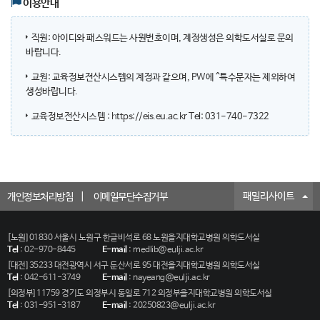
이용안내
직원: 아이디와 패스워드는 사원번호이며, 계정생성은 의학도서실로 문의
바랍니다.
교원: 교육정보전산시스템의 계정과 같으며, PW에 ^특수문자는 제외하여
생성바랍니다.
교육정보전산시스템 : https://eis.eu.ac.kr
Tel: 031-740-7322
패밀리사이트
개인정보처리방침
이메일무단수집거부
[노원] 01830 서울시 노원구 한글비석로 68 노원을지대학교병원 의학도서실
Tel
:
02-970-8445
E-mail
:
medlib@eulji.ac.kr
[대전] 35233 대전광역시 서구 둔산서로 95 대전을지대학교병원 의학도서실
Tel
:
042-611-3749
E-mail
:
nayeang@eulji.ac.kr
[의정부] 11759 경기도 의정부시 동일로 712 의정부을지대학교병원 의학도서실
Tel
:
031-951-3187
E-mail
:
20250823@eulji.ac.kr