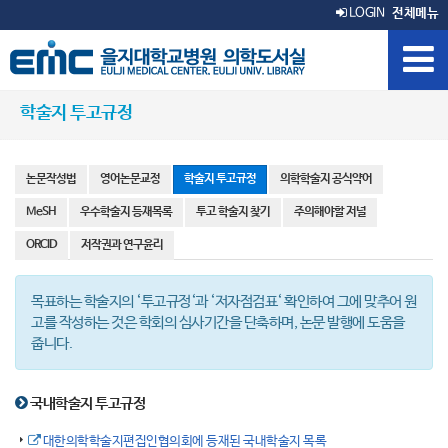
LOGIN
전체메뉴
학술지 투고규정
논문작성법
영어논문교정
학술지 투고규정
의학학술지 공식약어
MeSH
우수학술지 등재목록
투고 학술지 찾기
주의해야할 저널
ORCID
저작권과 연구윤리
목표하는 학술지의 ‘투고규정‘과 ‘저자점검표‘ 확인하여 그에 맞추어 원
고를 작성하는 것은 학회의 심사기간을 단축하며, 논문 발행에 도움을
줍니다.
국내학술지 투고규정
대한의학학술지편집인협의회에 등재된 국내학술지 목록