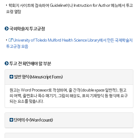
학회지 사이트에 접속하여 Guideline이나 Instruction for Author 메뉴에서 투고
요령 열람
국외학술지 투고규정
University of Toledo Mulford Health Science Library에서 만든 국제학술지
투고규정 모음
투고 전 확인해야 할 부분
일반 형식(Manuscript Form)
원고는 Word Processor로 작성하며, 줄 간격(double space 일반적), 원고
의 여백, 줄번호나 쪽수 매기기, 그림의 해상도, 표의 기재방식 등 형식에 요구
되는 요소를 맞춥니다.
단어의 수(Word count)