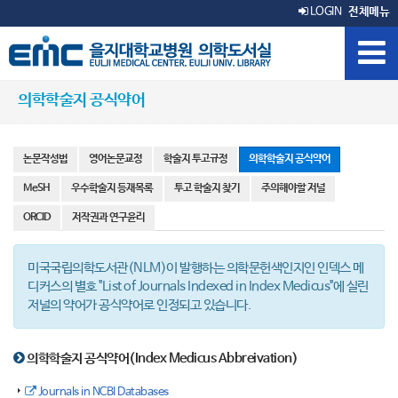
LOGIN
전체메뉴
의학학술지 공식약어
논문작성법
영어논문교정
학술지 투고규정
의학학술지 공식약어
MeSH
우수학술지 등재목록
투고 학술지 찾기
주의해야할 저널
ORCID
저작권과 연구윤리
미국국립의학도서관(NLM)이 발행하는 의학문헌색인지인 인덱스 메
디커스의 별호 "List of Journals Indexed in Index Medicus"에 실린
저널의 약어가 공식약어로 인정되고 있습니다.
의학학술지 공식약어(Index Medicus Abbreivation)
Journals in NCBI Databases