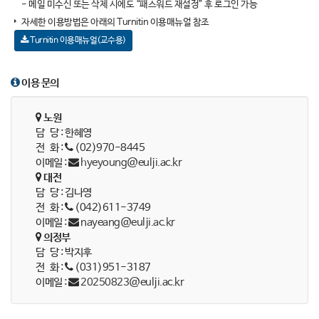
- 메일 미수신 또는 삭제 시에도 “패스워드 재설정” 후 로그인 가능
자세한 이용방법은 아래의 Turnitin 이용매뉴얼 참조
Turnitin 이용매뉴얼(교수용)
이용 문의
노원
담 당 : 한혜영
전 화 :
(02)970-8445
이메일 :
hyeyoung@eulji.ac.kr
대전
담 당 : 김나영
전 화 :
(042)611-3749
이메일 :
nayeang@eulji.ac.kr
의정부
담 당 : 박지후
전 화 :
(031)951-3187
이메일 :
20250823@eulji.ac.kr