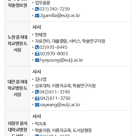
업무총괄
학술정보원
031)740-7259
2gamilla@eulji.ac.kr
사서
한혜영
노원 을지대
자료관리, 대출열람, 서비스, 학술연구지원
학교병원 도
02)970-8445
서실
02)970-8003
hyeyoung@eulji.ac.kr
사서
김나영
대전 을지대
상호대차, 이용자교육, 학술연구지원
학교병원 도
042)611-3749
서실
042)611-3750
nayeang@eulji.ac.kr
사서
의정부 을지
박지후
대학교병원
학술지원, 이용자교육, 도서실행정