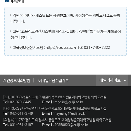
이용안내
직원: 아이디와 패스워드는 사원번호이며, 계정생성은 의학도서실로 문의
바랍니다.
교원: 교육정보전산시스템의 계정과 같으며, PW에 ^특수문자는 제외하여
생성바랍니다.
교육정보전산시스템 : https://eis.eu.ac.kr
Tel: 031-740-7322
패밀리사이트
개인정보처리방침
이메일무단수집거부
[노원] 01830 서울시 노원구 한글비석로 68 노원을지대학교병원 의학도서실
Tel
:
02-970-8445
E-mail
:
medlib@eulji.ac.kr
[대전] 35233 대전광역시 서구 둔산서로 95 대전을지대학교병원 의학도서실
Tel
:
042-611-3749
E-mail
:
nayeang@eulji.ac.kr
[의정부] 11759 경기도 의정부시 동일로 712 의정부을지대학교병원 의학도서실
Tel
:
031-951-3187
E-mail
:
20250823@eulji.ac.kr