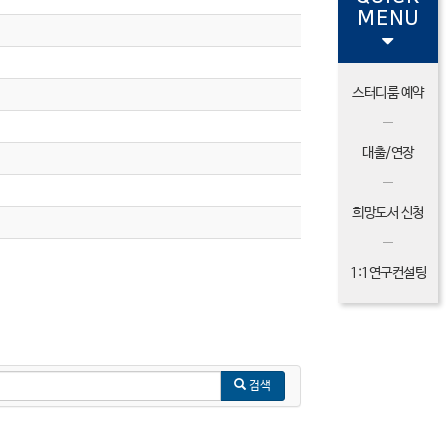
MENU
스터디룸 예약
대출/연장
희망도서 신청
1:1연구컨설팅
검색