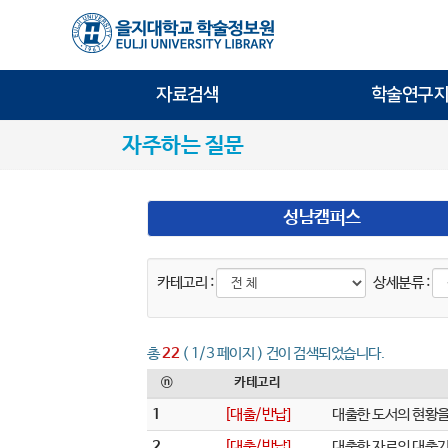
자료검색
학술연구지
자주하는 질문
성남캠퍼스
카테고리 :
상세분류 :
총
22
( 1/3 페이지 ) 건이 검색되었습니다.
ⓝ
카테고리
1
[대출/반납]
대출한 도서의 현황을
2
[대출/반납]
대출한 자료의 대출기