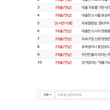
3
[대출/반납]
대출 자료를 기한 내
4
[대출/반납]
대출한 도서를 분실하
5
[도서관 이용]
자료열람실, 멀티미디
6
[대출/반납]
대출한 도서의 현황을
7
[대출/반납]
자료구입 신청 방법
8
[대출/반납]
휴학생이나 졸업생도
9
[대출/반납]
무단반출의 의미는 무
10
[대출/반납]
검색결과는 '대출가능'
내용