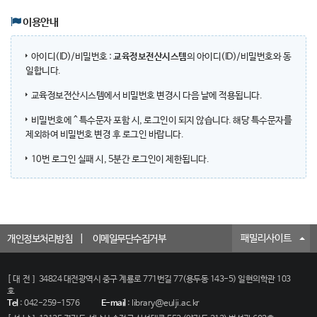
이용안내
아이디(ID)/비밀번호 :
교육정보전산시스템
의 아이디(ID)/비밀번호와 동
일합니다.
교육정보전산시스템에서 비밀번호 변경시 다음 날에 적용됩니다.
비밀번호에 ^ 특수문자 포함 시, 로그인이 되지 않습니다. 해당 특수문자를
제외하여 비밀번호 변경 후 로그인 바랍니다.
10번 로그인 실패 시, 5분간 로그인이 제한됩니다.
패밀리사이트
개인정보처리방침
이메일무단수집거부
[대전]
34824 대전광역시 중구 계룡로 771번길 77(용두동 143-5) 일현의학관 103
호
Tel
:
042-259-1576
E-mail
:
library@eulji.ac.kr