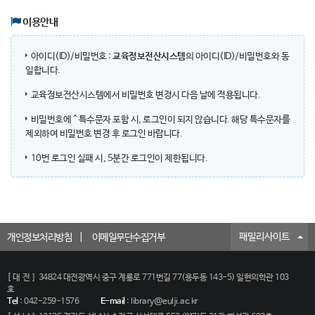
이용안내
아이디(ID)/비밀번호 :
교육정보전산시스템
의 아이디(ID)/비밀번호와 동
일합니다.
교육정보전산시스템에서 비밀번호 변경시 다음 날에 적용됩니다.
비밀번호에 ^ 특수문자 포함 시, 로그인이 되지 않습니다. 해당 특수문자를
제외하여 비밀번호 변경 후 로그인 바랍니다.
10번 로그인 실패 시, 5분간 로그인이 제한됩니다.
패밀리사이트
개인정보처리방침
이메일무단수집거부
[대전]
34824 대전광역시 중구 계룡로 771번길 77(용두동 143-5) 일현의학관 103
호
Tel
:
042-259-1576
E-mail
:
library@eulji.ac.kr