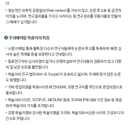
다.
정상적인 과학적 검증절차(Peer review)를 거치지 않고, 논문 투고료 등 금전적
이익을 노리며, 연구결과물을 가지고 사라지는 등 연구성과를 무용지물로 만들어
그 폐해가 심각합니다.
주의해야할 학술지의 특징
스팸 이메일 통해 불특정 다수의 연구자들에게 논문의 투고를 독촉하며, 빠른 심
사와 높은 게재율 등을 보장한다고 안내합니다.
동료연구자의 심사과정이 없거나 유명무실하여 연구내용의 검증하지 않고 다량
의 질 낮은 논문을 출판합니다.
학술지의 연구 범위(Aim & Scope)가 모호하고 넓으며, 주제에 맞지 않은 논문
도 발행합니다.
가짜 편집위원을 학회사이트에 안내하며, 유명 연구자를 무단으로 편집위원으로
홍보합니다.
학술지의 SCI/E, SCOPUS, MEDLINE 등재, ISSN와 IF에 대해 거짓 정보 등 제공
하여 학술지의 가치를 조작합니다.
유명 학술지명와 유사한 학술지명을 가지며, 학술지와 비슷한 사이트 구성과 디자
인으로 꾸밉니다.