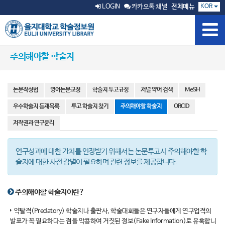
KOR
LOGIN
카카오톡 채널
전체메뉴
주의해야할 학술지
논문작성법
영어논문교정
학술지 투고규정
저널 약어 검색
MeSH
우수학술지 등재목록
투고 학술지 찾기
주의해야할 학술지
ORCID
저작권과 연구윤리
연구성과에 대한 가치를 인정받기 위해서는 논문투고시 주의해야할 학
술지에 대한 사전 감별이 필요하며 관련 정보를 제공합니다.
주의해야할 학술지이란?
약탈적(Predatory) 학술지나 출판사, 학술대회들은 연구자들에게 연구업적의
발표가 꼭 필요하다는 점을 악용하여 거짓된 정보(Fake Information)로 유혹합니