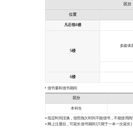
区分
位置
凡石馆4楼
多媒体
5楼
6楼
借书量和借书期间
区分
本科生
* 指定时间没换，按照拖欠时间不能借书，不能使用阅
* 网上注册后，可延长借书期间(只限于一本一次延长)