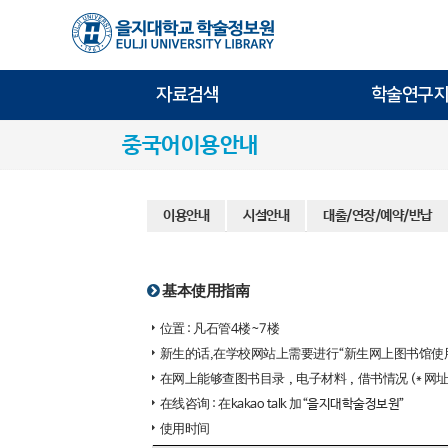
자료검색
학술연구지
중국어이용안내
이용안내
시설안내
대출/연장/예약/반납
基本使用指南
位置 : 凡石管4楼~7楼
新生的话,在学校网站上需要进行“新生网上图书馆使
在网上能够查图书目录，电子材料，借书情况 (* 网址 
在线咨询 : 在kakao talk 加“을지대학술정보원”
使用时间