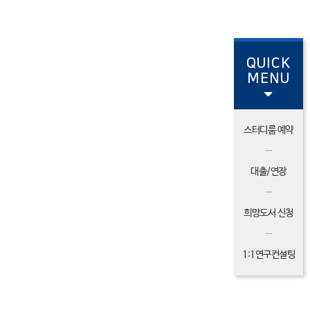
QUICK
MENU
스터디룸 예약
대출/연장
희망도서 신청
1:1연구컨설팅