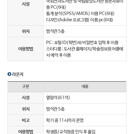
국회전자도서관 및 국립중앙도서관 원문자료이
시설
용 PC(6대)
통계 분석(SPSS/AMOS) 이용 PC(6대)
디자인(Adobe 프로그램) 이용 pc(6대)
위치
범석관 5층
PC : 포털 ID(학번)와 비밀번호 입력 후 이용
이용방법
스터디룸 : 도서관 홈페이지/학술정보원 어플에
서 예약 후 이용
라운지
구분
내용
시설
열람석(61석)
위치
범석관 5층
비고
학기 중 11시까지 운영
이용방법
학생증/교직원증 인식 후 출입