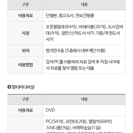
구분
내용
이용자료
단행본, 참고도서, 연속간행물
오픈열람대(84석), 바테이블(20석), 도서검색
시설
대(4석), 일반/신착도서 서가, 기증/추천도서
서가
위치
범석관 6층 (5층에서 내부계단 이용)
검색 PC를 이용하여 자료 검색 후 직접 서가에
이용방법
서 자료를 찾아 열람 또는 대출
멀티미디어실
구분
내용
이용자료
DVD
PC(54석), 프린터(2대), 열람석(68석)
스터디룸(9실), 어학학습실(1실)