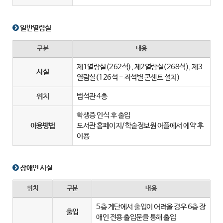
일반열람실
구분
내용
제1열람실(262석), 제2열람실(268석), 제3
시설
열람실(126석 - 좌석별 콘센트 설치)
위치
범석관 4층
학생증 인식 후 출입
이용방법
도서관 홈페이지/학술정보원 어플에서 예약 후
이용
장애인 시설
위치
구분
내용
5층 계단에서 출입이 어려울 경우 6층 장
출입
애인 전용 출입문을 통해 출입