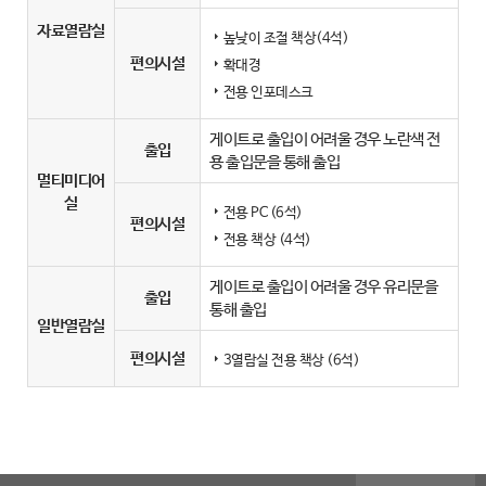
자료열람실
높낮이 조절 책상(4석)
편의시설
확대경
전용 인포데스크
게이트로 출입이 어려울 경우 노란색 전
출입
용 출입문을 통해 출입
멀티미디어
실
전용 PC (6석)
편의시설
전용 책상 (4석)
게이트로 출입이 어려울 경우 유리문을
출입
통해 출입
일반열람실
편의시설
3열람실 전용 책상 (6석)