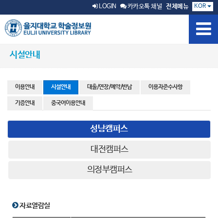
KOR
LOGIN
카카오톡 채널
전체메뉴
시설안내
이용안내
시설안내
대출/연장/예약/반납
이용자준수사항
기증안내
중국어이용안내
성남캠퍼스
대전캠퍼스
의정부캠퍼스
자료열람실