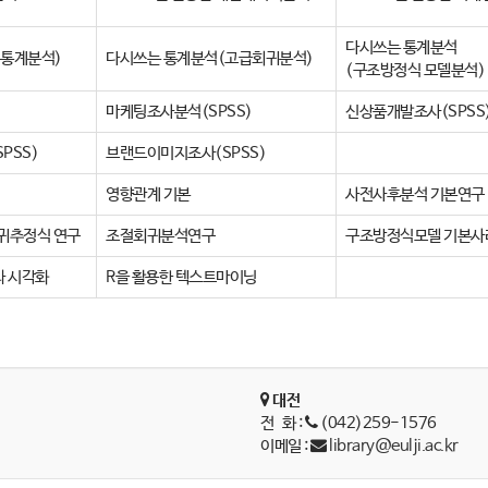
다시쓰는 통계분석
본통계분석)
다시쓰는 통계분석(고급회귀분석)
(구조방정식 모델분석)
)
마케팅조사분석(SPSS)
신상품개발조사(SPSS
PSS)
브랜드이미지조사(SPSS)
영향관계 기본
사전사후분석 기본연구
귀추정식 연구
조절회귀분석연구
구조방정식모델 기본사
과 시각화
R을 활용한 텍스트마이닝
대전
전 화 :
(042)259-1576
이메일 :
library@eulji.ac.kr