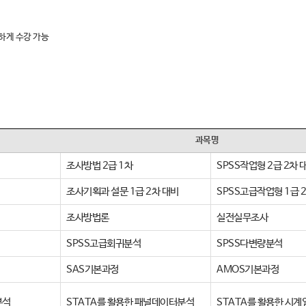
하게 수강 가능
과목명
조사방법 2급 1차
SPSS작업형 2급 2차 
조사기획과 설문 1급 2차 대비
SPSS고급작업형 1급 
조사방법론
실전실무조사
SPSS고급회귀분석
SPSS다변량분석
SAS기본과정
AMOS기본과정
분석
STATA를 활용한 패널데이터분석
STATA를 활용한 시