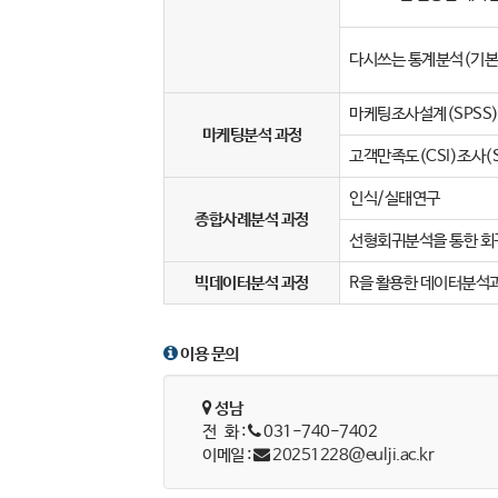
다시쓰는 통계분석(기
마케팅조사설계(SPSS
마케팅분석 과정
고객만족도(CSI)조사(S
인식/실태연구
종합사례분석 과정
선형회귀분석을 통한 회
빅데이터분석 과정
R을 활용한 데이터분석
이용 문의
성남
전 화 :
031-740-7402
이메일 :
20251228@eulji.ac.kr