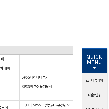
QUICK
대비
MENU
2차 대비
SPSS데이터다루기
스터디룸 예약
SPSS비모수 통계분석
대출/연장
HLM과 SPSS를 활용한 다층선형모
계열분석