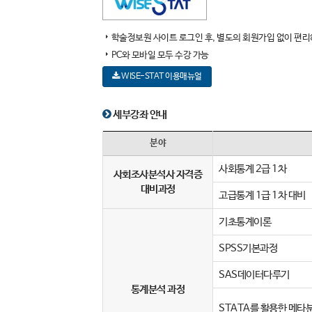
학술정보원 사이트 로그인 후, 별도의 회원가입 없이 편리
PC와 모바일 모두 수강 가능
WISE-STAT 이용매뉴얼
세부강좌 안내
분야
사회통계 2급 1차
사회조사분석사 자격증
대비과정
고급통계 1급 1차 대비
기초통계이론
SPSS기본과정
SAS데이터다루기
통계분석 과정
STATA를 활용한 메타