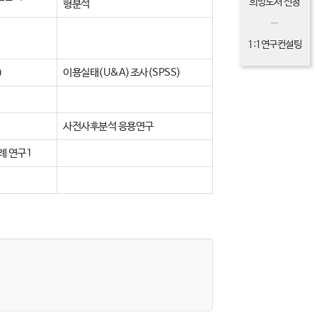
희망도서 신청
형분석
1:1연구컨설팅
)
이용실태(U&A)조사(SPSS)
사전사후분석 응용연구
례 연구1