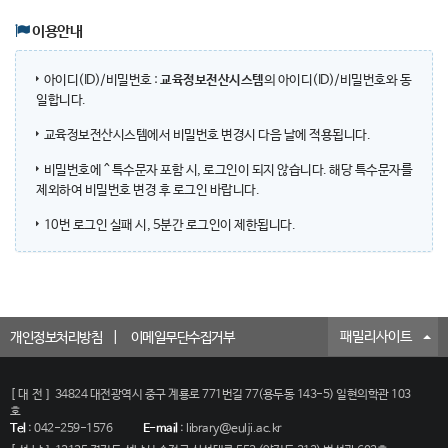
이용안내
아이디(ID)/비밀번호 :
교육정보전산시스템
의 아이디(ID)/비밀번호와 동
일합니다.
교육정보전산시스템에서 비밀번호 변경시 다음 날에 적용됩니다.
비밀번호에 ^ 특수문자 포함 시, 로그인이 되지 않습니다. 해당 특수문자를
제외하여 비밀번호 변경 후 로그인 바랍니다.
10번 로그인 실패 시, 5분간 로그인이 제한됩니다.
패밀리사이트
개인정보처리방침
이메일무단수집거부
[대전]
34824 대전광역시 중구 계룡로 771번길 77(용두동 143-5) 일현의학관 103
호
Tel
:
042-259-1576
E-mail
:
library@eulji.ac.kr