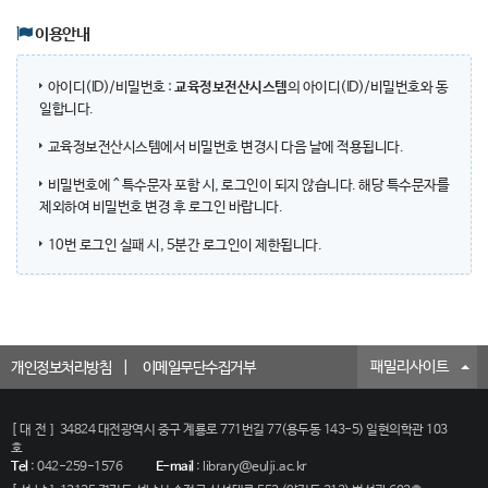
이용안내
아이디(ID)/비밀번호 :
교육정보전산시스템
의 아이디(ID)/비밀번호와 동
일합니다.
교육정보전산시스템에서 비밀번호 변경시 다음 날에 적용됩니다.
비밀번호에 ^ 특수문자 포함 시, 로그인이 되지 않습니다. 해당 특수문자를
제외하여 비밀번호 변경 후 로그인 바랍니다.
10번 로그인 실패 시, 5분간 로그인이 제한됩니다.
패밀리사이트
개인정보처리방침
이메일무단수집거부
[대전]
34824 대전광역시 중구 계룡로 771번길 77(용두동 143-5) 일현의학관 103
호
Tel
:
042-259-1576
E-mail
:
library@eulji.ac.kr