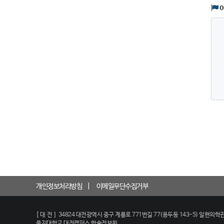
개인정보처리방침
이메일무단수집거부
[대전]
34824 대전광역시 중구 계룡로 771번길 77(용두동 143-5) 일현의학관
을지대학교 대전캠퍼스 학술정보원