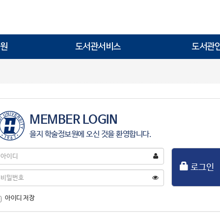
원
도서관서비스
도서관
MEMBER LOGIN
을지 학술정보원에 오신 것을 환영합니다.
아
이
로그인
디
비
밀
번
아이디 저장
호