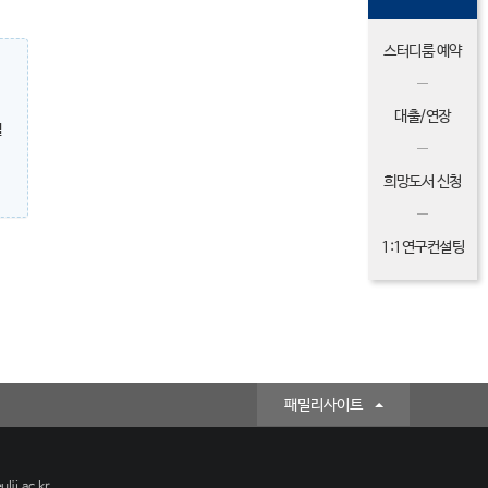
스터디룸 예약
대출/연장
밀
희망도서 신청
1:1연구컨설팅
패밀리사이트
lji.ac.kr