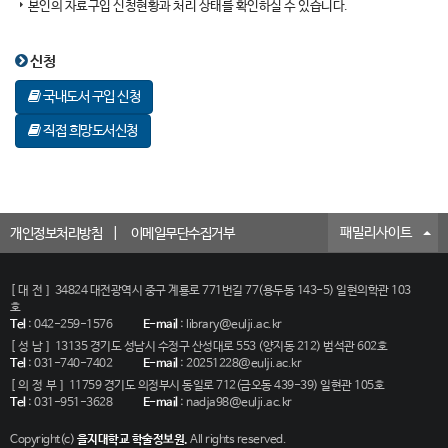
본인의 자료구입 신청현황과 처리 상태를 확인하실 수 있습니다.
신청
국내도서 구입 신청
직접 희망도서신청
패밀리사이트
개인정보처리방침
이메일무단수집거부
[대전]
34824 대전광역시 중구 계룡로 771번길 77(용두동 143-5) 일현의학관 103
호
Tel
:
042-259-1576
E-mail
:
library@eulji.ac.kr
[성남]
13135 경기도 성남시 수정구 산성대로 553 (양지동 212) 범석관 602호
Tel
:
031-740-7402
E-mail
:
20251228@eulji.ac.kr
[의정부]
11759 경기도 의정부시 동일로 712(금오동 439-39) 일현관 105호
Tel
:
031-951-3628
E-mail
:
nadja98@eulji.ac.kr
Copyright(c)
을지대학교 학술정보원.
All rights reserved.