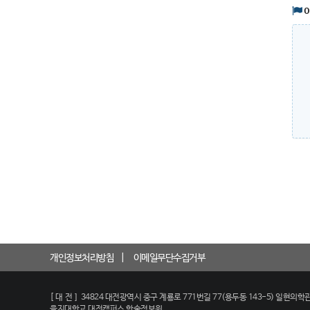
개인정보처리방침
이메일무단수집거부
[대전]
34824 대전광역시 중구 계룡로 771번길 77(용두동 143-5) 일현의학관
을지대학교 대전캠퍼스 학술정보원