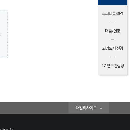
스터디룸 예약
대출/연장
밀
희망도서 신청
1:1연구컨설팅
패밀리사이트
lji.ac.kr