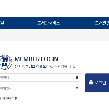
원
도서관서비스
도서관
MEMBER LOGIN
을지 학술정보원에 오신 것을 환영합니다.
아
이
로그인
디
비
밀
번
아이디 저장
호