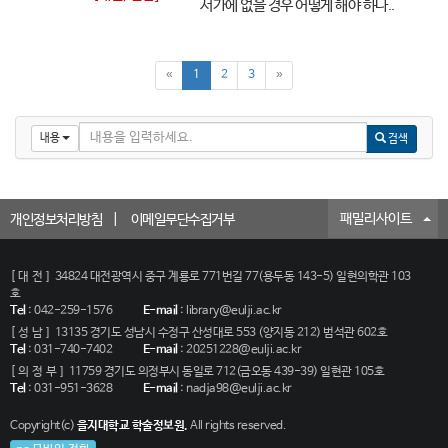
서가에 없을 경우 어떻게 해야 하나..
«
1
2
3
»
내용
검색
패밀리사이트
개인정보처리방침
이메일무단수집거부
[대전]
34824 대전광역시 중구 계룡로 771번길 77(용두동 143-5) 일현의학관 103
호
Tel
:
042-259-1576
E-mail
:
library@eulji.ac.kr
[성남]
13135 경기도 성남시 수정구 산성대로 553 (양지동 212) 범석관 602호
Tel
:
031-740-7402
E-mail
:
20251228@eulji.ac.kr
[의정부]
11759 경기도 의정부시 동일로 712(금오동 439-39) 일현관 105호
Tel
:
031-951-3628
E-mail
:
nadja98@eulji.ac.kr
Copyright(c)
을지대학교 학술정보원.
All rights reserved.