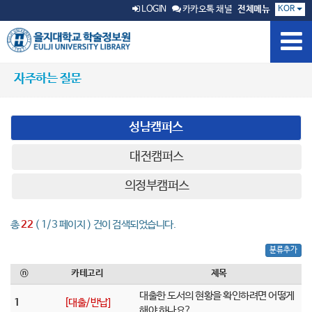
KOR
LOGIN
카카오톡 채널
전체메뉴
자주하는 질문
성남캠퍼스
대전캠퍼스
의정부캠퍼스
총
22
( 1/3 페이지 ) 건이 검색되었습니다.
분류추가
ⓝ
카테고리
제목
대출한 도서의 현황을 확인하려면 어떻게
1
[대출/반납]
해야 하나요?