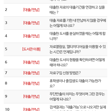
대출한 자료의 대출기간을 연장하고 싶을
2
[대출/반납]
때는 ?
대출 자료를 기한 내 반납하지 않을 경우에
3
[대출/반납]
는 어떻게 되나요?
대출한 도서를 분실하였을 때는 어떻게 합
4
[대출/반납]
니까?
자료열람실, 멀티미디어실을 이용할 수 있
5
[도서관 이용]
는 시간은 언제입니까?
대출한 도서의 현황을 확인하려면 어떻게
6
[대출/반납]
해야 하나요?
7
[대출/반납]
자료구입 신청 방법은?
휴학생이나 졸업생도 대출이 가능한가
8
[대출/반납]
요?
무단반출의 의미는 무엇이며 그런 경우는
9
[대출/반납]
어떻게 되나요?
검색결과는 '대출가능'으로 나오지만 실제
10
[대출/반납]