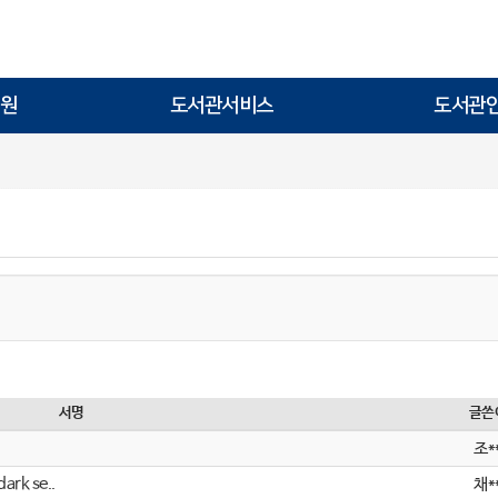
원
도서관서비스
도서관
서명
글쓴
조*
rk se..
채*