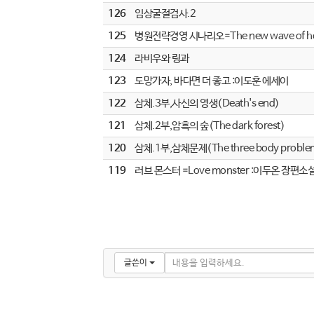
126
임상굴절검사.2
125
병원전략경영 시나리오=The new wave of hospi
124
라비우와 링과
123
도망가자, 바다면 더 좋고 :이도훈 에세이
122
삼체.3부,사신의 영생(Death's end)
121
삼체.2부,암흑의 숲(The dark forest)
120
삼체.1부,삼체문제(The three body proble
119
러브 몬스터 =Love monster :이두온 장편소
글쓴이