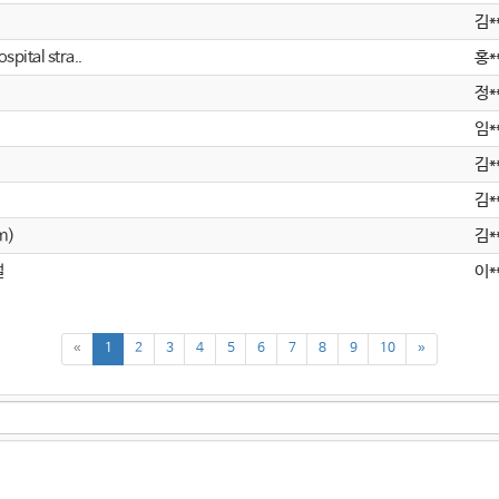
김*
tal stra..
홍*
정*
임*
김*
김*
m)
김*
설
이*
«
1
2
3
4
5
6
7
8
9
10
»