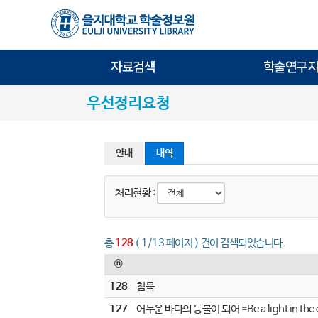
자료검색
학술연구지
우선정리요청
안내
내역
처리현황 :
총
128
( 1/13 페이지 ) 건이 검색되었습니다.
ⓝ
128
침묵
127
어두운 바다의 등불이 되어 =Be a light in the da