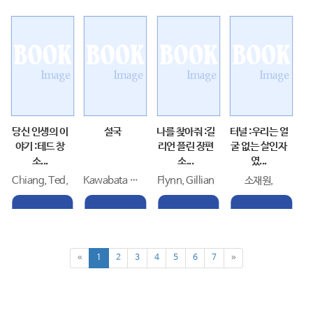
당신 인생의 이
설국
나를 찾아줘 :길
터널 :우리는 얼
야기 :테드 창
리언 플린 장편
굴 없는 살인자
소...
소...
였...
Chiang, Ted,
Kawabata Yasunari
Flynn, Gillian
소재원,
«
1
2
3
4
5
6
7
»