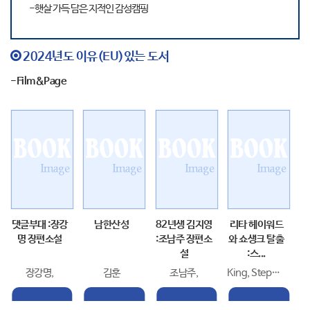
-햇살 가득 담은 지적인 감성캠핑
2024년도 이유(EU)있는 도서
-Film&Page
댓글부대 :장강
남한산성
82년생 김지영
리타 헤이워드
명 장편소설
:조남주 장편소
와 쇼생크 탈출
설
:스...
장강명,
김훈
조남주,
King, Stephen,