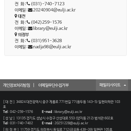
전 화 :
(031)-740-7123
이메일 :
20240904@eulji.ac.kr
대전
전 화 :
(042)259-1576
이메일 :
library@eulji.ac.kr
의정부
전 화 :
(031)951-3628
이메일 :
nadja98@eulji.ac.kr
패밀리사이트
개인정보처리방침
이메일무단수집거부
[대전]
34824 대전광역시 중구 계룡로 771번길 77(용두동 143-5) 일현의학관 103
호
Tel
:
042-259-1576
E-mail
:
library@eulji.ac.kr
[성남]
13135 경기도 성남시 수정구 산성대로 553 (양지동 212) 범석관 602호
Tel
:
031-740-7402
E-mail
:
20251228@eulji.ac.kr
[의정부]
11759 경기도 의정부시 동일로 712(금오동 439-39) 일현관 105호