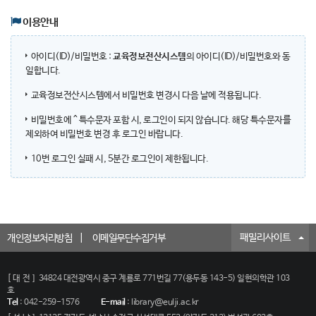
이용안내
아이디(ID)/비밀번호 :
교육정보전산시스템
의 아이디(ID)/비밀번호와 동
일합니다.
교육정보전산시스템에서 비밀번호 변경시 다음 날에 적용됩니다.
비밀번호에 ^ 특수문자 포함 시, 로그인이 되지 않습니다. 해당 특수문자를
제외하여 비밀번호 변경 후 로그인 바랍니다.
10번 로그인 실패 시, 5분간 로그인이 제한됩니다.
패밀리사이트
개인정보처리방침
이메일무단수집거부
[대전]
34824 대전광역시 중구 계룡로 771번길 77(용두동 143-5) 일현의학관 103
호
Tel
:
042-259-1576
E-mail
:
library@eulji.ac.kr