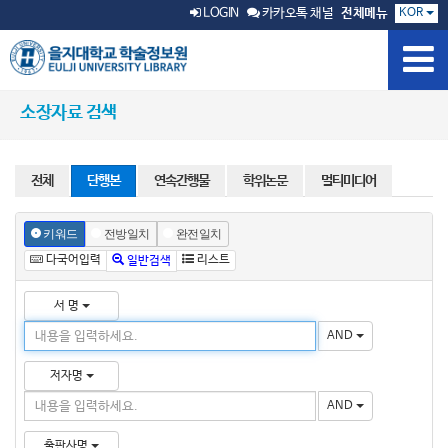
KOR
LOGIN
카카오톡 채널
전체메뉴
소장자료 검색
전체
단행본
연속간행물
학위논문
멀티미디어
키워드
전방일치
완전일치
다국어입력
리스트
일반검색
서 명
AND
저자명
AND
출판사명