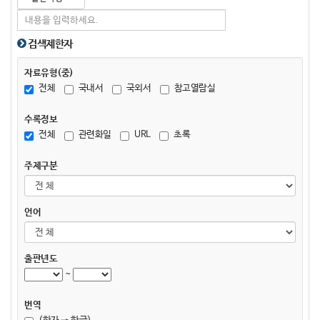
검색제한자
자료유형(중)
전체
국내서
국외서
참고열람실
수록정보
전체
관련화일
URL
초록
주제구분
언어
출판년도
~
번역