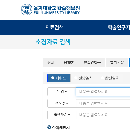
자료검색
학술연구지
소장자료 검색
전체
단행본
연속간행물
학위논문
키워드
전방일치
완전일치
서 명
저자명
출판사명
검색제한자