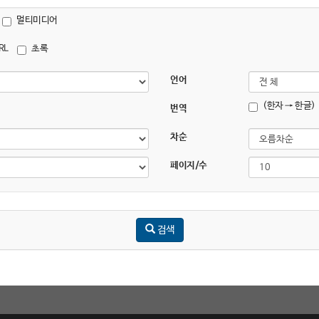
멀티미디어
RL
초록
언어
(한자 → 한글)
번역
차순
페이지/수
검색