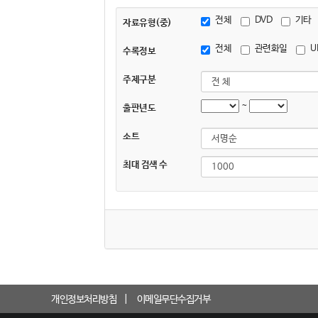
전체
DVD
기타
자료유형(중)
전체
관련화일
U
수록정보
주제구분
~
출판년도
소트
최대 검색 수
개인정보처리방침
이메일무단수집거부