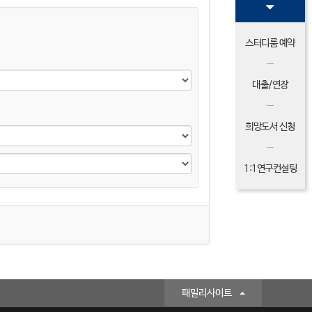
스터디룸 예약
대출/연장
희망도서 신청
1:1연구컨설팅
패밀리사이트