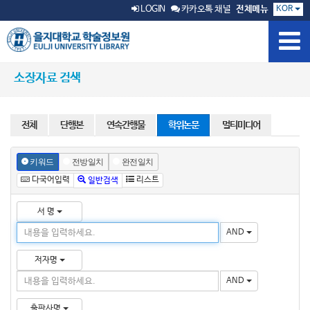
KOR
LOGIN
카카오톡 채널
전체메뉴
소장자료 검색
전체
단행본
연속간행물
학위논문
멀티미디어
키워드
전방일치
완전일치
다국어입력
리스트
일반검색
서 명
AND
저자명
AND
출판사명