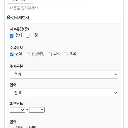
검색제한자
자료유형(중)
전체
미정
수록정보
전체
관련화일
URL
초록
주제구분
언어
출판년도
~
번역