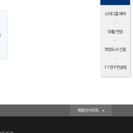
스터디룸 예약
대출/연장
밀
희망도서 신청
1:1연구컨설팅
패밀리사이트
lji.ac.kr