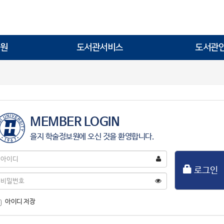
원
도서관서비스
도서관
MEMBER LOGIN
을지 학술정보원에 오신 것을 환영합니다.
아
이
로그인
디
비
밀
번
아이디 저장
호