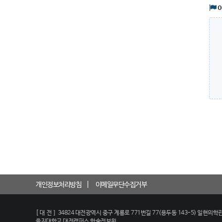
개인정보처리방침
이메일무단수집거부
[대전]
34824 대전광역시 중구 계룡로 771번길 77(용두동 143-5) 일현의학관
을지대학교 대전캠퍼스 학술정보원