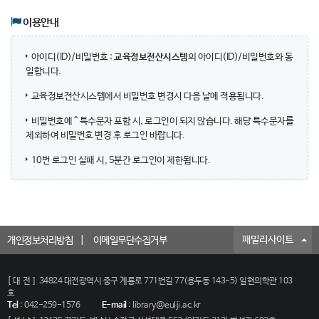
이용안내
아이디(ID)/비밀번호 :
교육정보전산시스템
의 아이디(ID)/비밀번호와 동
일합니다.
교육정보전산시스템에서 비밀번호 변경시 다음 날에 적용됩니다.
비밀번호에 ^ 특수문자 포함 시, 로그인이 되지 않습니다. 해당 특수문자를
제외하여 비밀번호 변경 후 로그인 바랍니다.
10번 로그인 실패 시, 5분간 로그인이 제한됩니다.
패밀리사이트
개인정보처리방침
이메일무단수집거부
[대전]
34824 대전광역시 중구 계룡로 771번길 77(용두동 143-5) 일현의학관 103
호
Tel
:
042-259-1576
E-mail
:
library@eulji.ac.kr