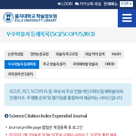
KOR
LOGIN
카카오톡 채널
전체메뉴
우수학술지 등재목록(SCI/SCOPUS/KCI)
논문작성법
영어논문교정
학술지 투고규정
저널 약어 검색
MeSH
우수학술지 등재목록
투고 학술지 찾기
주의해야할 학술지
ORCID
저작권과 연구윤리
SCI/E, KCI, SCOPUS 등 국내 외 주요 인용색인 DB의 등재학술지와
인용지수, 주제별 순위 및 평가등을 통합하여 제공하는 서비스입니다.
Science Citation Index Expended Journal
Journal profile page 열람은 계정등록 후 로그인
2020년 1월 3일부로 SCI와 SCIE의 구분이 사라지고, SCIE로 통합 제공