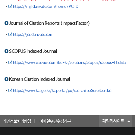
https://mjl.clarivate.com/home?PC=D
Journal of Citation Reports (Impact Factor)
https://jcr.clarivate.com
SCOPUS Indexed Journal
https://www.elsevier.com/ko-kr/solutions/scopus/scopus-titlelist/
Korean Citation Indexed Journal
https://www.kci.go.kr/kciportal/po/search/poSereSear.kci
패밀리사이트
개인정보처리방침
이메일무단수집거부