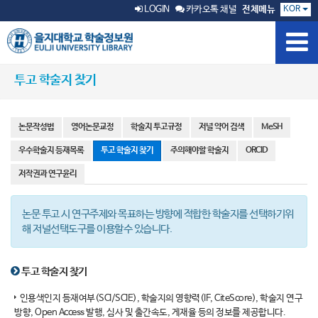
KOR
LOGIN
카카오톡 채널
전체메뉴
투고 학술지 찾기
논문작성법
영어논문교정
학술지 투고규정
저널 약어 검색
MeSH
우수학술지 등재목록
투고 학술지 찾기
주의해야할 학술지
ORCID
저작권과 연구윤리
논문 투고 시 연구주제와 목표하는 방향에 적합한 학술지를 선택하기위
해 저널선택도구를 이용할수 있습니다.
투고 학술지 찾기
인용색인지 등재여부(SCI/SCIE), 학술지의 영향력(IF, CiteScore), 학술지 연구
방향, Open Access 발행, 심사 및 출간속도, 게재율 등의 정보를 제공합니다.