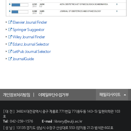
Elsevier Jounal Finder
Springer Suggestor
Wiley Journal Finder
Edanz Journal Selector
LetPub Journal Selector
JournalGuide
패밀리사이트
개인정보처리방침
이메일무단수집거부
[대전]
34824 대전광역시 중구 계룡로 771번길 77(용두동 143-5) 일현의학관 103
호
Tel
:
042-259-1576
E-mail
:
library@eulji.ac.kr
[성남]
13135 경기도 성남시 수정구 산성대로 553 (양지동 212) 범석관 602호