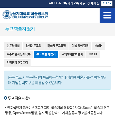
KOR
LOGIN
카카오톡 채널
전체메뉴
투고 학술지 찾기
논문작성법
영어논문교정
학술지 투고규정
저널 약어 검색
MeSH
우수학술지 등재목록
투고 학술지 찾기
주의해야할 학술지
ORCID
저작권과 연구윤리
논문 투고 시 연구주제와 목표하는 방향에 적합한 학술지를 선택하기위
해 저널선택도구를 이용할수 있습니다.
투고 학술지 찾기
인용색인지 등재여부(SCI/SCIE), 학술지의 영향력(IF, CiteScore), 학술지 연구
방향, Open Access 발행, 심사 및 출간속도, 게재율 등의 정보를 제공합니다.