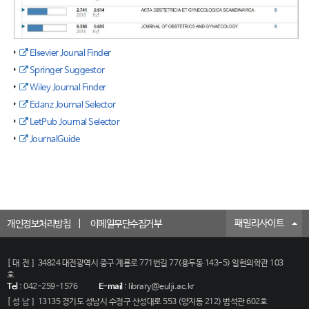
Elsevier Jounal Finder
Springer Suggestor
Wiley Journal Finder
Edanz Journal Selector
LetPub Journal Selector
JournalGuide
패밀리사이트
개인정보처리방침
이메일무단수집거부
[대전]
34824 대전광역시 중구 계룡로 771번길 77(용두동 143-5) 일현의학관 103
호
Tel
:
042-259-1576
E-mail
:
library@eulji.ac.kr
[성남]
13135 경기도 성남시 수정구 산성대로 553 (양지동 212) 범석관 602호