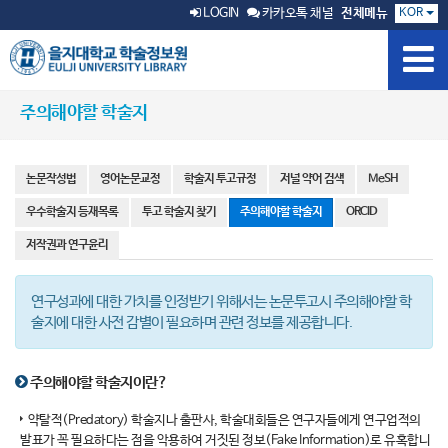
KOR
LOGIN
카카오톡 채널
전체메뉴
주의해야할 학술지
논문작성법
영어논문교정
학술지 투고규정
저널 약어 검색
MeSH
우수학술지 등재목록
투고 학술지 찾기
주의해야할 학술지
ORCID
저작권과 연구윤리
연구성과에 대한 가치를 인정받기 위해서는 논문투고시 주의해야할 학
술지에 대한 사전 감별이 필요하며 관련 정보를 제공합니다.
주의해야할 학술지이란?
약탈적(Predatory) 학술지나 출판사, 학술대회들은 연구자들에게 연구업적의
발표가 꼭 필요하다는 점을 악용하여 거짓된 정보(Fake Information)로 유혹합니