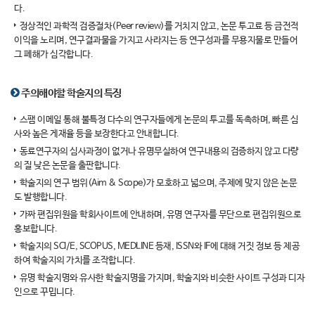
다.
정상적인 과학적 검증절차(Peer review)를 거치지 않고, 논문 투고료 등 금전적
이익을 노리며, 연구결과물을 가지고 사라지는 등 연구성과를 무용지물로 만들어
그 폐해가 심각합니다.
주의해야할 학술지의 특징
스팸 이메일 통해 불특정 다수의 연구자들에게 논문의 투고를 독촉하며, 빠른 심
사와 높은 게재율 등을 보장한다고 안내합니다.
동료연구자의 심사과정이 없거나 유명무실하여 연구내용의 검증하지 않고 다량
의 질 낮은 논문을 출판합니다.
학술지의 연구 범위(Aim & Scope)가 모호하고 넓으며, 주제에 맞지 않은 논문
도 발행합니다.
가짜 편집위원을 학회사이트에 안내하며, 유명 연구자를 무단으로 편집위원으로
홍보합니다.
학술지의 SCI/E, SCOPUS, MEDLINE 등재, ISSN와 IF에 대해 거짓 정보 등 제공
하여 학술지의 가치를 조작합니다.
유명 학술지명와 유사한 학술지명을 가지며, 학술지와 비슷한 사이트 구성과 디자
인으로 꾸밉니다.