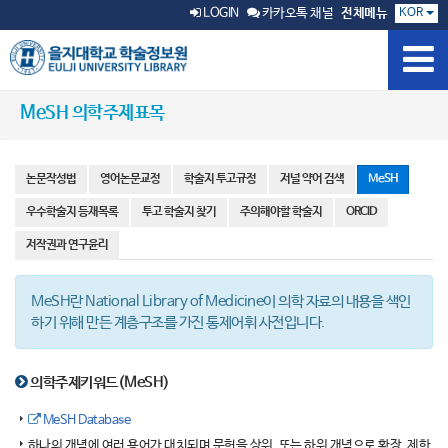
KOR
LOGIN
카카오톡 채널
전체메뉴
MeSH 의학주제표목
논문작성법
영어논문교정
학술지 투고규정
저널 약어 검색
MeSH
우수학술지 등재목록
투고 학술지 찾기
주의해야할 학술지
ORCID
저작권과 연구윤리
MeSH란 National Library of Medicine이 의학 자료의 내용을 색인
하기 위해 만든 계층구조를 가진 통제어휘 사전입니다.
의학주제키워드(MeSH)
MeSH Database
하나의 개념에 여러 용어가 대치되며 문헌을 상위, 또는 하위 개념으로 확장, 제한