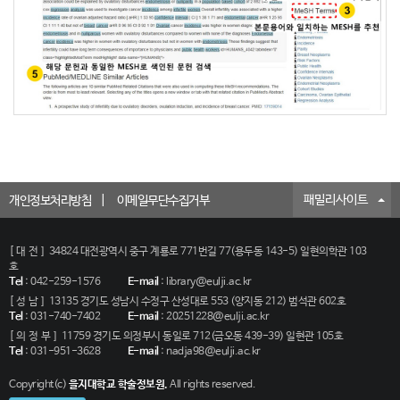
패밀리사이트
개인정보처리방침
이메일무단수집거부
[대전]
34824 대전광역시 중구 계룡로 771번길 77(용두동 143-5) 일현의학관 103
호
Tel
:
042-259-1576
E-mail
:
library@eulji.ac.kr
[성남]
13135 경기도 성남시 수정구 산성대로 553 (양지동 212) 범석관 602호
Tel
:
031-740-7402
E-mail
:
20251228@eulji.ac.kr
[의정부]
11759 경기도 의정부시 동일로 712(금오동 439-39) 일현관 105호
Tel
:
031-951-3628
E-mail
:
nadja98@eulji.ac.kr
Copyright(c)
을지대학교 학술정보원.
All rights reserved.