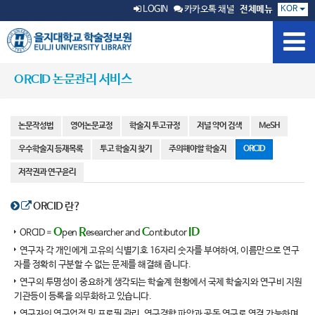
KOR
LOGIN
카카오톡 채널
전체메뉴
ORCID 논문관리 서비스
논문작성법
영어논문교정
학술지 투고규정
저널 약어 검색
MeSH
우수학술지 등재목록
투고 학술지 찾기
주의해야할 학술지
ORCID
저작권과 연구윤리
ORCID 란?
O
R
C
ID
ORCID =
pen
esearcher and
ontibutor
연구자 각 개인에게 고유의 식별기호 16자리 숫자를 부여하여, 이름만으로 연구
자를 정확히 구분할 수 없는 문제를 해결해 줍니다.
연구의 투명성이 중요하게 생각되는 학술계 현황에서 국제 학술지와 연구비 지원
기관등이 등록을 의무화하고 있습니다.
연구자의 연구업적 및 프로필 관리. 연구경향 파악과 공동 연구로 연결 가능하며