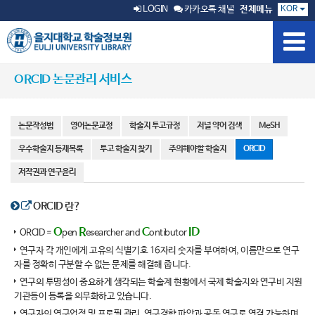
KOR
LOGIN
카카오톡 채널
전체메뉴
ORCID 논문관리 서비스
논문작성법
영어논문교정
학술지 투고규정
저널 약어 검색
MeSH
우수학술지 등재목록
투고 학술지 찾기
주의해야할 학술지
ORCID
저작권과 연구윤리
ORCID 란?
O
R
C
ID
ORCID =
pen
esearcher and
ontibutor
연구자 각 개인에게 고유의 식별기호 16자리 숫자를 부여하여, 이름만으로 연구
자를 정확히 구분할 수 없는 문제를 해결해 줍니다.
연구의 투명성이 중요하게 생각되는 학술계 현황에서 국제 학술지와 연구비 지원
기관등이 등록을 의무화하고 있습니다.
연구자의 연구업적 및 프로필 관리. 연구경향 파악과 공동 연구로 연결 가능하며