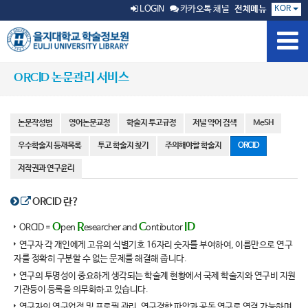
KOR
LOGIN
카카오톡 채널
전체메뉴
ORCID 논문관리 서비스
논문작성법
영어논문교정
학술지 투고규정
저널 약어 검색
MeSH
우수학술지 등재목록
투고 학술지 찾기
주의해야할 학술지
ORCID
저작권과 연구윤리
ORCID 란?
O
R
C
ID
ORCID =
pen
esearcher and
ontibutor
연구자 각 개인에게 고유의 식별기호 16자리 숫자를 부여하여, 이름만으로 연구
자를 정확히 구분할 수 없는 문제를 해결해 줍니다.
연구의 투명성이 중요하게 생각되는 학술계 현황에서 국제 학술지와 연구비 지원
기관등이 등록을 의무화하고 있습니다.
연구자의 연구업적 및 프로필 관리. 연구경향 파악과 공동 연구로 연결 가능하며