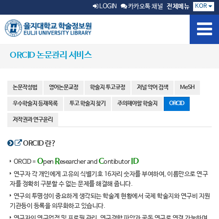
KOR
LOGIN
카카오톡 채널
전체메뉴
ORCID 논문관리 서비스
논문작성법
영어논문교정
학술지 투고규정
저널 약어 검색
MeSH
우수학술지 등재목록
투고 학술지 찾기
주의해야할 학술지
ORCID
저작권과 연구윤리
ORCID 란?
O
R
C
ID
ORCID =
pen
esearcher and
ontibutor
연구자 각 개인에게 고유의 식별기호 16자리 숫자를 부여하여, 이름만으로 연구
자를 정확히 구분할 수 없는 문제를 해결해 줍니다.
연구의 투명성이 중요하게 생각되는 학술계 현황에서 국제 학술지와 연구비 지원
기관등이 등록을 의무화하고 있습니다.
연구자의 연구업적 및 프로필 관리. 연구경향 파악과 공동 연구로 연결 가능하며